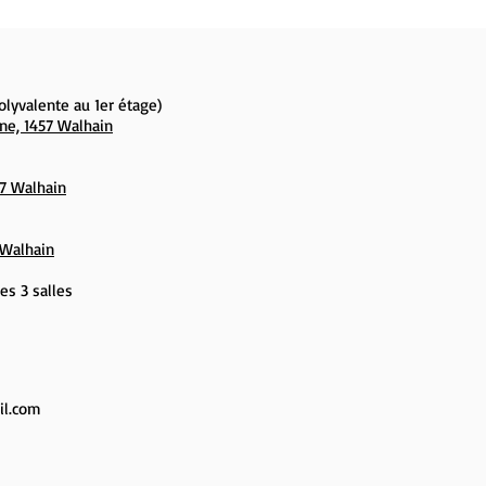
polyvalente au 1er étage)
ne, 1457 Walhain
7 Walhain
 Walhain
es 3 salles
l.com